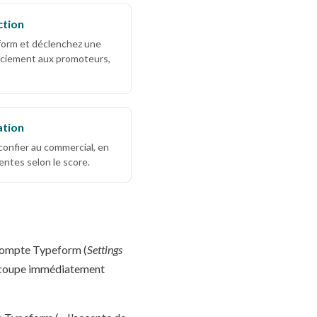
ction
form et déclenchez une
rciement aux promoteurs,
ation
 confier au commercial, en
ntes selon le score.
 compte Typeform (
Settings
ui coupe immédiatement