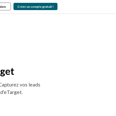
xion
Créer un compte gratuit !
get
Capturez vos leads
 d'eTarget.