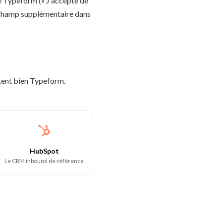
 Typeform (« J'accepte de
 champ supplémentaire dans
ètent bien Typeform.
HubSpot
Le CRM inbound de référence