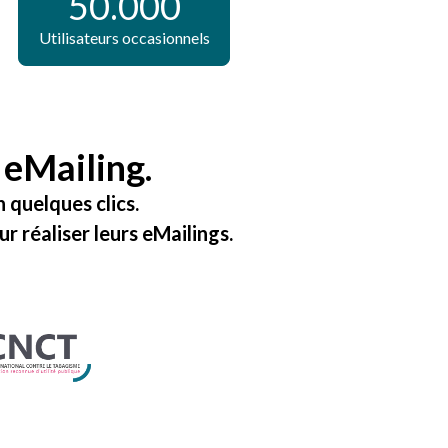
50.000
Utilisateurs occasionnels
 eMailing
.
 quelques clics.
ur réaliser leurs
eMailings
.