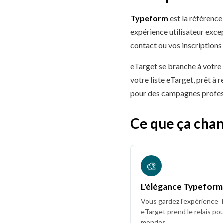
Typeform
est la référence
expérience utilisateur exce
contact ou vos inscription
eTarget se branche à votre
votre liste eTarget, prêt à
pour des campagnes profess
Ce que ça cha
🎨
L'élégance Typeform
Vous gardez l'expérience 
eTarget prend le relais pou
mondes.