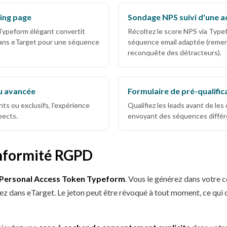
ding page
Sondage NPS suivi d'une a
Typeform élégant convertit
Récoltez le score NPS via Type
 dans eTarget pour une séquence
séquence email adaptée (reme
reconquête des détracteurs).
u avancée
Formulaire de pré-qualific
s ou exclusifs, l'expérience
Qualifiez les leads avant de les
pects.
envoyant des séquences différe
onformité RGPD
Personal Access Token Typeform
. Vous le générez dans votre
ollez dans eTarget. Le jeton peut être révoqué à tout moment, ce q