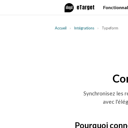
eTarget
Fonctionnal
Accueil
›
Intégrations
›
Typeform
Co
Synchronisez les 
avec l'élé
Pourquoi conn