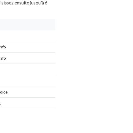
isissez ensuite jusqu'à 6
nfo
nfo
hoice
t