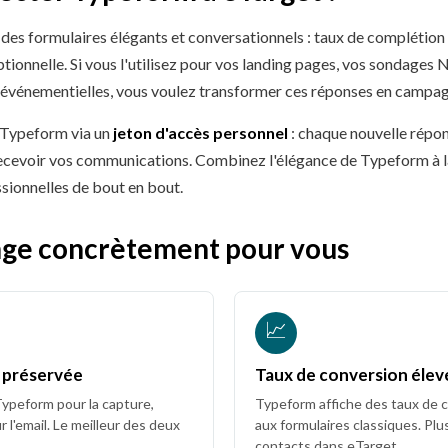
 des formulaires élégants et conversationnels : taux de complétion 
ptionnelle. Si vous l'utilisez pour vos landing pages, vos sondage
s événementielles, vous voulez transformer ces réponses en campag
 Typeform via un
jeton d'accès personnel
: chaque nouvelle répo
 recevoir vos communications. Combinez l'élégance de Typeform à la
ionnelles de bout en bout.
nge concrètement pour vous
📈
 préservée
Taux de conversion élev
Typeform pour la capture,
Typeform affiche des taux de 
r l'email. Le meilleur des deux
aux formulaires classiques. Plu
contacts dans eTarget.