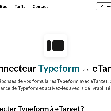
ités
Tarifs
Contact
Conne
nnecteur
Typeform
↔ eTar
réponses de vos formulaires
Typeform
avec eTarget. 
gance de Typeform et activez-les avec la délivrabilité
ecter Typeform à eTarget ?